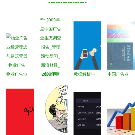
----------------
物业广告业
2009年度
数据解析与
中国广告业
经营理念与
中国广告业
企业转型
二十年发展
建筑背景物
生态调查报
2017-2021
与企业管理
业广告
告_管理滚
年美国广告
咨询服务的
动新闻_新
业的增长趋
协同进化
浪财经_新
势及咨询需
浪网
求