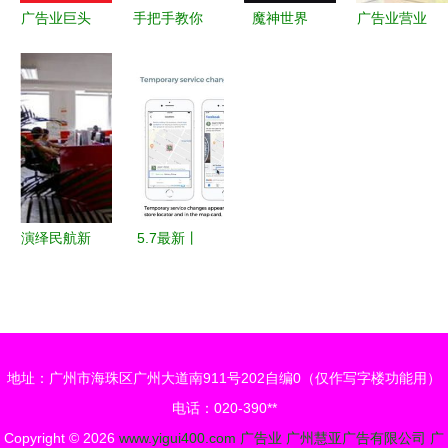
广告业巨头
手把手教你
魔神世界
广告业营业
的换标风波
报年报 企
(0.1折无限
额计算及其
奥美换新
业老板必备
充)_三国计
相关的企业
logo，步子
指南
(0.1福利版)
管理咨询服
太大会扯着
务探讨
蛋吗？
演绎民航新
5.7最新丨
气象 灵指
Facebook
几凡与天津
广告产品功
航空新标识
能十大更新
的飞越之路
抢鲜看
地址：广州市海珠区广州大道南911号202自编0（仅作写字楼功能用）
电话：020-390**
Copyright © 2026
www.yigui400.com
广告业
广州慧亚广告有限公司
广